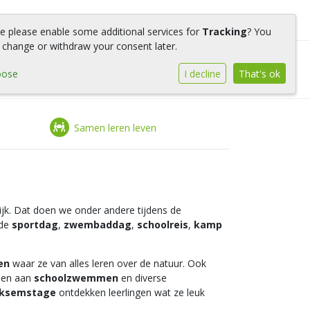
we please enable some additional services for
Tracking
? You
 change or withdraw your consent later.
ers
Praktische info
Contact
oose
I decline
That's ok
Samen leren leven
ijk. Dat doen we onder andere tijdens de
 de
sportdag
,
zwembaddag
,
schoolreis
,
kamp
en
waar ze van alles leren over de natuur. Ook
oen aan
schoolzwemmen
en diverse
iksemstage
ontdekken leerlingen wat ze leuk