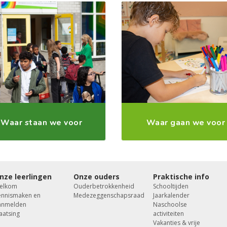
Waar staan we voor
Waar gaan we voor
nze leerlingen
Onze ouders
Praktische info
elkom
Ouderbetrokkenheid
Schooltijden
ennismaken en
Medezeggenschapsraad
Jaarkalender
anmelden
Naschoolse
aatsing
activiteiten
Vakanties & vrije