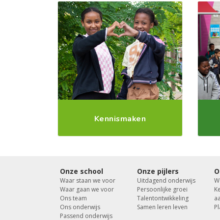
Kennismaken
Onze school
Onze pijlers
O
Waar staan we voor
Uitdagend onderwijs
W
Waar gaan we voor
Persoonlijke groei
K
Ons team
Talentontwikkeling
a
Ons onderwijs
Samen leren leven
Pl
Passend onderwijs