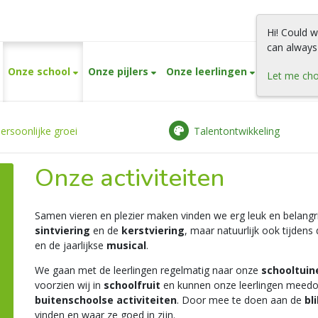
Hi! Could 
can always
Onze school
Onze pijlers
Onze leerlingen
Onze oud
Let me ch
ersoonlijke groei
Talentontwikkeling
Onze activiteiten
Samen vieren en plezier maken vinden we erg leuk en belangr
sintviering
en de
kerstviering
, maar natuurlijk ook tijdens
en de jaarlijkse
musical
.
We gaan met de leerlingen regelmatig naar onze
schooltuin
voorzien wij in
schoolfruit
en kunnen onze leerlingen meed
buitenschoolse activiteiten
. Door mee te doen aan de
bl
vinden en waar ze goed in zijn.