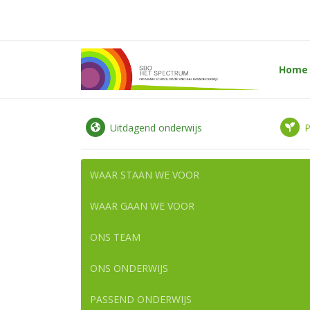
Home
Uitdagend onderwijs
P
WAAR STAAN WE VOOR
WAAR GAAN WE VOOR
ONS TEAM
ONS ONDERWIJS
PASSEND ONDERWIJS