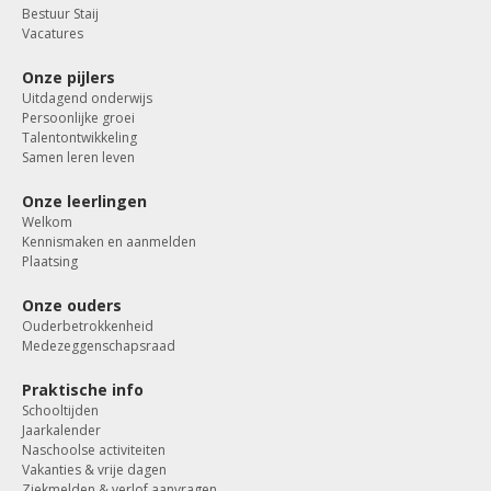
Bestuur Staij
Vacatures
Onze pijlers
Uitdagend onderwijs
Persoonlijke groei
Talentontwikkeling
Samen leren leven
Onze leerlingen
Welkom
Kennismaken en aanmelden
Plaatsing
Onze ouders
Ouderbetrokkenheid
Medezeggenschapsraad
Praktische info
Schooltijden
Jaarkalender
Naschoolse activiteiten
Vakanties & vrije dagen
Ziekmelden & verlof aanvragen