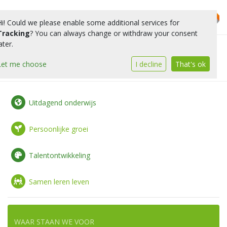
Hi! Could we please enable some additional services for
Tracking
? You can always change or withdraw your consent
ater.
Toggle 
Let me choose
I decline
That's ok
Uitdagend onderwijs
Persoonlijke groei
Talentontwikkeling
Samen leren leven
WAAR STAAN WE VOOR