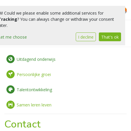
Hi! Could we please enable some additional services for
Tracking
? You can always change or withdraw your consent
ater.
Toggle 
Let me choose
I decline
That's ok
Uitdagend onderwijs
Persoonlijke groei
Talentontwikkeling
Samen leren leven
Contact