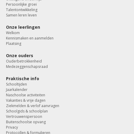
Persoonlijke groei
Talentontwikkeling
Samen leren leven
Onze leerlingen
Welkom
Kennismaken en aanmelden
Plaatsing
Onze ouders
Ouderbetrokkenheid
Medezeggenschapsraad
Praktische info
Schooltijden
Jaarkalender
Naschoolse activiteiten
Vakanties & vrije dagen
Ziekmelden & verlof aanvragen
Schoolgids & schoolplan
Vertrouwenspersoon
Buitenschoolse opvang
Privacy
Protocollen & formulieren