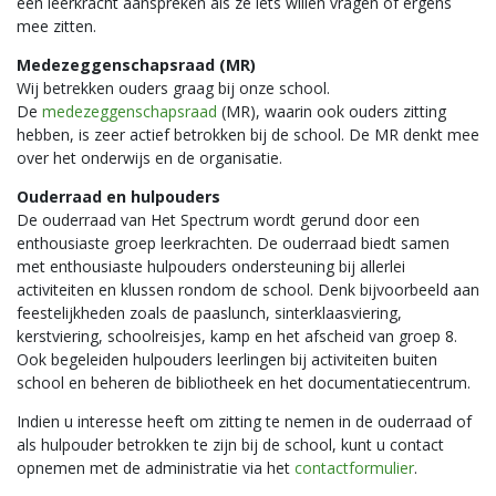
een leerkracht aanspreken als ze iets willen vragen of ergens
mee zitten.
Medezeggenschapsraad (MR)
Wij betrekken ouders graag bij onze school.
De
medezeggenschapsraad
(MR), waarin ook ouders zitting
hebben, is zeer actief betrokken bij de school. De MR denkt mee
over het onderwijs en de organisatie.
Ouderraad en hulpouders
De ouderraad van Het Spectrum wordt gerund door een
enthousiaste groep leerkrachten. De ouderraad biedt samen
met enthousiaste hulpouders ondersteuning bij allerlei
activiteiten en klussen rondom de school. Denk bijvoorbeeld aan
feestelijkheden zoals de paaslunch, sinterklaasviering,
kerstviering, schoolreisjes, kamp en het afscheid van groep 8.
Ook begeleiden hulpouders leerlingen bij activiteiten buiten
school en beheren de bibliotheek en het documentatiecentrum.
Indien u interesse heeft om zitting te nemen in de ouderraad of
als hulpouder betrokken te zijn bij de school, kunt u contact
opnemen met de administratie via het
contactformulier
.