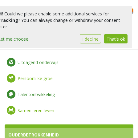
Hi! Could we please enable some additional services for
Tracking
? You can always change or withdraw your consent
ater.
Toggle 
Let me choose
I decline
That's ok
Uitdagend onderwijs
Persoonlijke groei
Talentontwikkeling
Samen leren leven
OUDERBETROKKENHEID