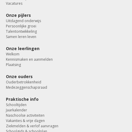
Vacatures
Onze pijlers
Uitdagend onderwijs
Persoonlijke groei
Talentontwikkeling
Samen leren leven
Onze leerlingen
Welkom
Kennismaken en aanmelden
Plaatsing
Onze ouders
Ouderbetrokkenheid
Medezeggenschapsraad
Praktische info
Schooltijden
Jaarkalender
Naschoolse activiteiten
Vakanties & vrije dagen
Ziekmelden & verlof aanvragen
Schoolgids & schoolplan