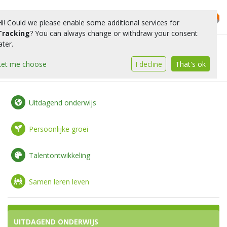
Hi! Could we please enable some additional services for
Tracking
? You can always change or withdraw your consent
ater.
Toggle 
Let me choose
I decline
That's ok
Uitdagend onderwijs
Persoonlijke groei
Talentontwikkeling
Samen leren leven
UITDAGEND ONDERWIJS